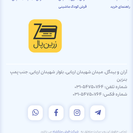
راهنمای خرید
فرش کودک ماشینی
آران و بیدگل، میدان شهیدان اربابی، بلوار شهیدان اربابی، جنب پمپ
بنزین
شماره تلفن:
031-54750764
شماره فکس:
031-54750764
تمامی حقوق این وب سایت متعلق به
شرکت فرش ملکشاه
می باشد.