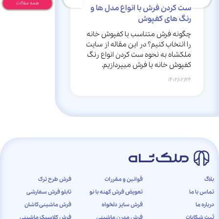
همه مقالات
ست کردن فرش با انواع مدل ها و
لیست مهم ترین 
رنگ های کفپوش
هنگام خرید فر
چگونه فرش متناسب با کفپوش خانه
در این مقاله از 
را انتخاب کنیم؟ در این مقاله از سایت
بررسی اشتباهاتی 
ملکشاه به نحوه ست کردن انواع رنگ
فرش انجام دهید، م
کفپوش خانه با فرش میپردازیم.
همراه باشید.
1402/02/11
1402/02/24
بلاگ
قوانین و مقررات
فرش طرح ترک
تماس با ما
تعویض فرش کهنه با نو
تابلو فرش سفارشی
درباره ما
فرش سایز دلخواه
فرش ماشینی کاشان
ثبت شکایات
فرش مدرن ماشینی
فرش کلاسیک ماشینی