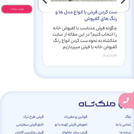
همه مقالات
ست کردن فرش با انواع مدل ها و
لیست مهم ترین 
رنگ های کفپوش
هنگام خرید فر
چگونه فرش متناسب با کفپوش خانه
در این مقاله از 
را انتخاب کنیم؟ در این مقاله از سایت
بررسی اشتباهاتی 
ملکشاه به نحوه ست کردن انواع رنگ
فرش انجام دهید، م
کفپوش خانه با فرش میپردازیم.
همراه باشید.
1402/02/11
1402/02/24
بلاگ
قوانین و مقررات
فرش طرح ترک
تماس با ما
تعویض فرش کهنه با نو
تابلو فرش سفارشی
درباره ما
فرش سایز دلخواه
فرش ماشینی کاشان