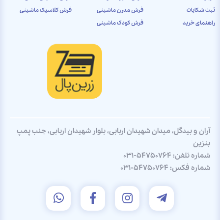
ثبت شکایات
فرش مدرن ماشینی
فرش کلاسیک ماشینی
راهنمای خرید
فرش کودک ماشینی
آران و بیدگل، میدان شهیدان اربابی، بلوار شهیدان اربابی، جنب پمپ
بنزین
شماره تلفن:
031-54750764
شماره فکس:
031-54750764