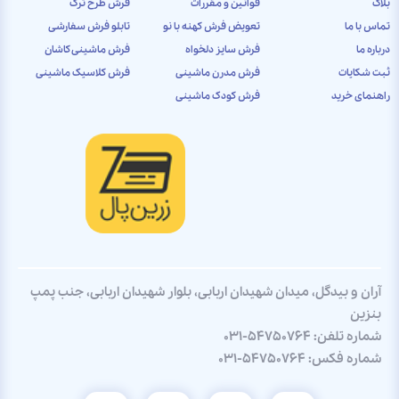
بلاگ
قوانین و مقررات
فرش طرح ترک
تماس با ما
تعویض فرش کهنه با نو
تابلو فرش سفارشی
درباره ما
فرش سایز دلخواه
فرش ماشینی کاشان
ثبت شکایات
فرش مدرن ماشینی
فرش کلاسیک ماشینی
راهنمای خرید
فرش کودک ماشینی
آران و بیدگل، میدان شهیدان اربابی، بلوار شهیدان اربابی، جنب پمپ
بنزین
شماره تلفن:
031-54750764
شماره فکس:
031-54750764