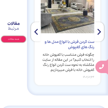
مقالات
مرتبط
همه مقالات
ست کردن فرش با انواع مدل ها و
لیست مهم ترین 
رنگ های کفپوش
هنگام خرید فر
چگونه فرش متناسب با کفپوش خانه
در این مقاله از 
را انتخاب کنیم؟ در این مقاله از سایت
بررسی اشتباهاتی 
ملکشاه به نحوه ست کردن انواع رنگ
فرش انجام دهید، م
کفپوش خانه با فرش میپردازیم.
همراه باشید.
1402/02/11
1402/02/24