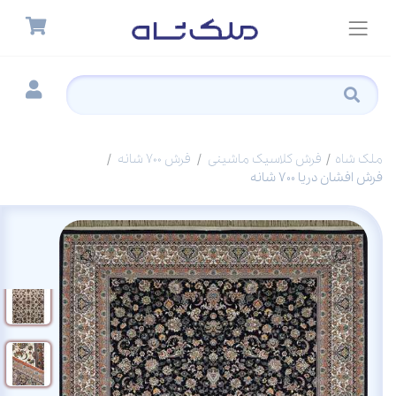
ملک شاه
فرش کلاسیک ماشینی
فرش 700 شانه
فرش افشان دریا 700 شانه