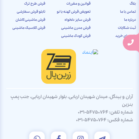
بلاگ
قوانین و مقررات
فرش طرح ترک
تماس با ما
تعویض فرش کهنه با نو
تابلو فرش سفارشی
درباره ما
فرش سایز دلخواه
فرش ماشینی کاشان
ثبت شکایات
فرش مدرن ماشینی
فرش کلاسیک ماشینی
راهنمای خرید
فرش کودک ماشینی
آران و بیدگل، میدان شهیدان اربابی، بلوار شهیدان اربابی، جنب پمپ
بنزین
شماره تلفن:
031-54750764
شماره فکس:
031-54750764