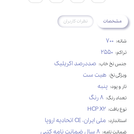
مشخصات
نظرات کاربران
700
شانه:
2550
تراکم:
صددرصد اکریلیک
جنس نخ خاب:
هیت ست
ویژگی نخ:
پنبه
تار و پود:
8 رنگ
تعداد رنگ:
HCP X2
نوع بافت:
ملی ایران، CE اتحادیه اروپا
استاندارد:
8 سال ضمانت نامه کتبی
ضمانت نامه: