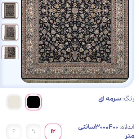
رنگ:
سرمه ای
اندازه:
400*300سانتی
6
9
12
متر