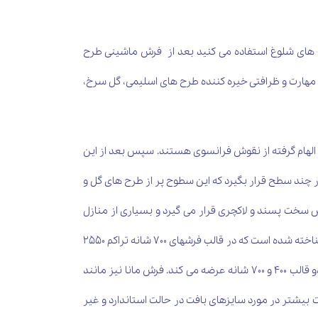
ح های شلوغ استفاده می کنید بعد از فرش ماشینی طرح
با مهارت و ظرافتی خیره کننده طرح های اسلیمی، گل سرخ،
که الهام گرفته از نقوش فرانسوی هستند. سپس بعد از این
 چند سطح قرار بگیرد که این سطوح پر از طرح های گل و
سخت پسند و لاکچری قرار می گیرد و بسیاری از منازل
خاص و مدرن جایگاه این فرش است. در صادرات نیز این فرش مورد استقبال فراوان تجار قرار گرفته و نمونه ای از پرفروشترین فرشها شناخته شده است که در قالب فرشهای 700 شانه تراکم 2550
با نخ آکریلیک و همچنین 400 شانه با تراکم 700 بافت می شود. شرکت فرش ملک شاه مفتخر است که این طرح خاص را به مشتریان در دو قالب 400 و 700 شانه عرضه می کند. فرش مانا نیز مانند
 و آبی با دستگاه ASR در حال بافت می باشد. برای اطلاعات بیشتر در مورد سایزهای بافت در حالت استاندارد و غیر