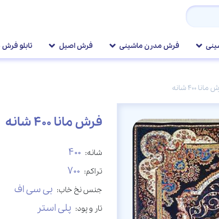
ینی
فرش مدرن ماشینی
فرش اصیل
تابلو فرش 
مانا 400 شانه
فرش مانا 400 شانه
400
شانه:
700
تراکم:
بی سی اف
جنس نخ خاب:
پلی استر
تار و پود: