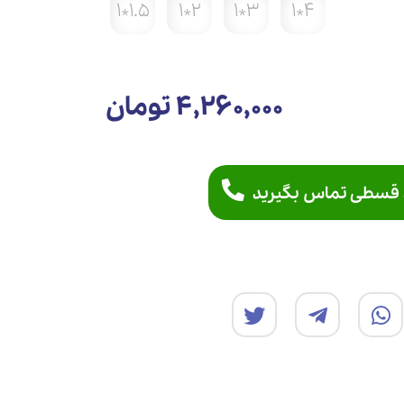
1.5*1
2*1
3*1
4*1
4,260,000 تومان
 قسطی تماس بگیرید