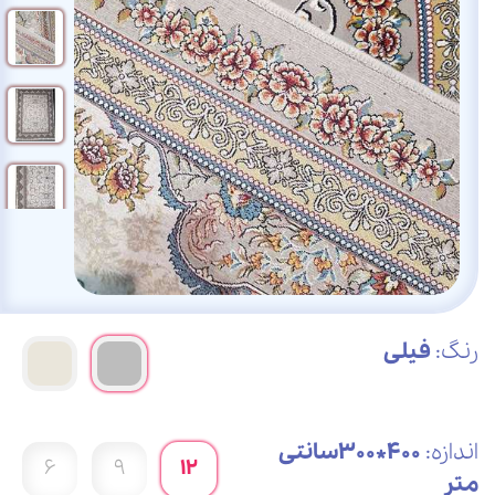
رنگ:
فیلی
اندازه:
400*300سانتی
6
9
12
متر