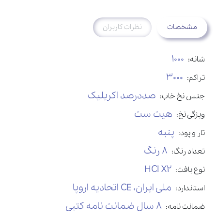
مشخصات
نظرات کاربران
1000
شانه:
3000
تراکم:
صددرصد اکریلیک
جنس نخ خاب:
هیت ست
ویژگی نخ:
پنبه
تار و پود:
8 رنگ
تعداد رنگ:
HCI X2
نوع بافت:
ملی ایران، CE اتحادیه اروپا
استاندارد:
8 سال ضمانت نامه کتبی
ضمانت نامه: