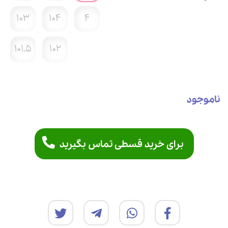
3*1
4*1
4
1.5*1
2*1
ناموجود
برای خرید قسطی تماس بگیرید