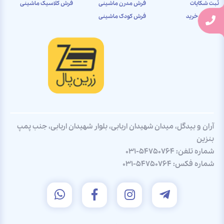
ثبت شکایات
فرش مدرن ماشینی
فرش کلاسیک ماشینی
راهنمای خرید
فرش کودک ماشینی
آران و بیدگل، میدان شهیدان اربابی، بلوار شهیدان اربابی، جنب پمپ
بنزین
شماره تلفن:
031-54750764
شماره فکس:
031-54750764