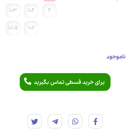
3*1
4*1
4
1.5*1
2*1
ناموجود
برای خرید قسطی تماس بگیرید