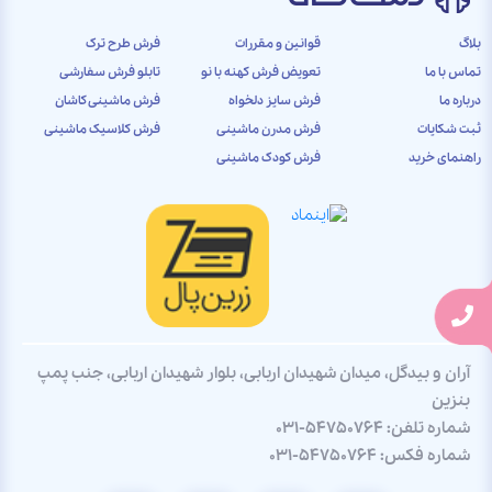
بلاگ
قوانین و مقررات
فرش طرح ترک
تماس با ما
تعویض فرش کهنه با نو
تابلو فرش سفارشی
درباره ما
فرش سایز دلخواه
فرش ماشینی کاشان
ثبت شکایات
فرش مدرن ماشینی
فرش کلاسیک ماشینی
راهنمای خرید
فرش کودک ماشینی
آران و بیدگل، میدان شهیدان اربابی، بلوار شهیدان اربابی، جنب پمپ
بنزین
شماره تلفن:
031-54750764
شماره فکس:
031-54750764