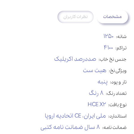
مشخصات
نظرات کاربران
1250
شانه:
4100
تراکم:
صددرصد اکریلیک
جنس نخ خاب:
هیت ست
ویژگی نخ:
پنبه
تار و پود:
8 رنگ
تعداد رنگ:
HCE X2
نوع بافت:
ملی ایران، CE اتحادیه اروپا
استاندارد:
8 سال ضمانت نامه کتبی
ضمانت نامه: