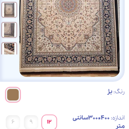
رنگ:
بژ
اندازه:
400*300سانتی
6
9
12
متر