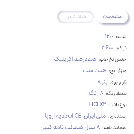
مشخصات
نظرات کاربران
1200
شانه:
3600
تراکم:
صددرصد اکریلیک
جنس نخ خاب:
هیت ست
ویژگی نخ:
پنبه
تار و پود:
8 رنگ
تعداد رنگ:
HCI X2
نوع بافت:
ملی ایران، CE اتحادیه اروپا
استاندارد:
8 سال ضمانت نامه کتبی
ضمانت نامه: