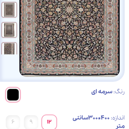
رنگ:
سرمه ای
اندازه:
400*300سانتی
6
9
12
متر