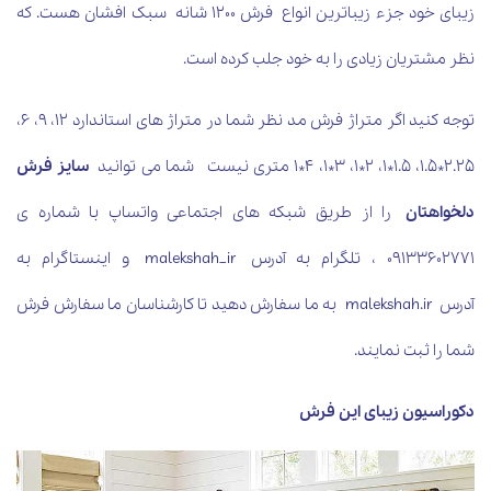
زیبای خود جزء زیباترین انواع فرش 1200 شانه سبک افشان هست. که
نظر مشتریان زیادی را به خود جلب کرده است.
توجه کنید اگر متراژ فرش مد نظر شما در متراژ های استاندارد 12، 9، 6،
2.25*1.5، 1.5*1، 2*1، 3*1، 4*1 متری نیست شما می توانید
سایز فرش
دلخواهتان
را از طریق شبکه های اجتماعی واتساپ با شماره ی
09133602771 ، تلگرام به آدرس malekshah_ir و اینستاگرام به
آدرس malekshah.ir به ما سفارش دهید تا کارشناسان ما سفارش فرش
شما را ثبت نمایند.
دکوراسیون زیبای این فرش