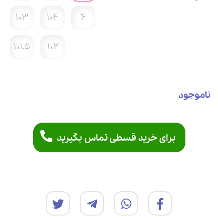
3*1
4*1
4
1.5*1
2*1
ناموجود
برای خرید قسطی تماس بگیرید