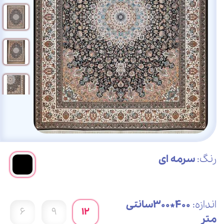
رنگ:
سرمه ای
اندازه:
400*300سانتی
6
9
12
متر