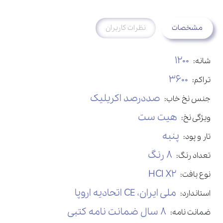
مشخصات
نظرات کاربران
1200
شانه:
3600
تراکم:
صددرصد اکریلیک
جنس نخ خاب:
هیت ست
ویژگی نخ:
پنبه
تار و پود:
8 رنگ
تعداد رنگ:
HCI X2
نوع بافت:
ملی ایران، CE اتحادیه اروپا
استاندارد:
8 سال ضمانت نامه کتبی
ضمانت نامه: