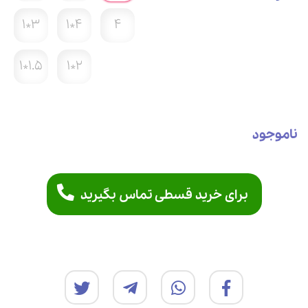
3*1
4*1
4
1.5*1
2*1
ناموجود
برای خرید قسطی تماس بگیرید