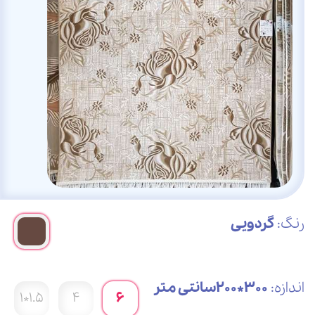
رنگ:
گردویی
اندازه:
300*200سانتی متر
1.5*1
4
6