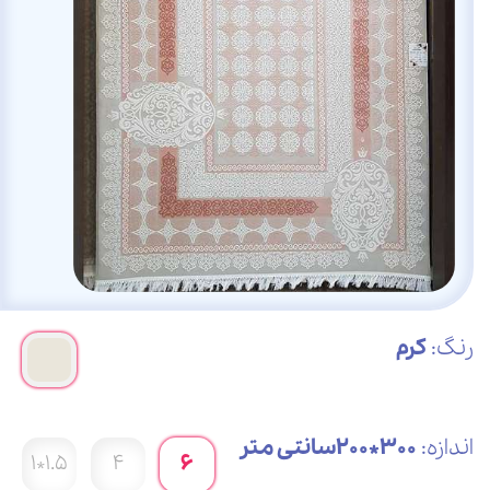
رنگ:
کرم
اندازه:
300*200سانتی متر
1.5*1
4
6