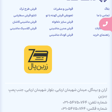
بلاگ
قوانین و مقررات
فرش طرح ترک
تماس با ما
تعویض فرش کهنه با نو
تابلو فرش سفارشی
درباره ما
فرش سایز دلخواه
فرش ماشینی کاشان
ثبت شکایات
فرش مدرن ماشینی
فرش کلاسیک ماشینی
راهنمای خرید
فرش کودک ماشینی
آران و بیدگل، میدان شهیدان اربابی، بلوار شهیدان اربابی، جنب پمپ
بنزین
شماره تلفن:
031-54750764
شماره فکس:
031-54750764