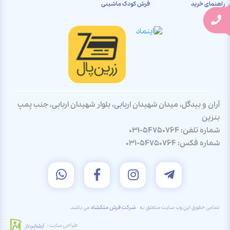
راهنمای خرید
فرش کودک ماشینی
آران و بیدگل، میدان شهیدان اربابی، بلوار شهیدان اربابی، جنب پمپ
بنزین
شماره تلفن:
031-54750764
شماره فکس:
031-54750764
تمامی حقوق این وب سایت متعلق به
شرکت فرش ملکشاه
می باشد.
طراحی سایت :
آرشاپرداز