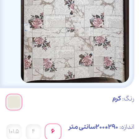
رنگ:
کرم
اندازه:
290*200سانتی متر
1.5*1
4
6