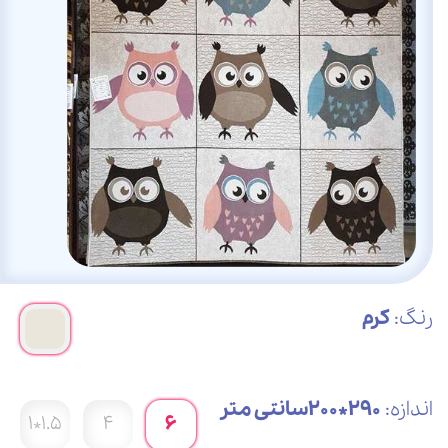
رنگ:
کرم
اندازه:
290*200سانتی متر
1.5*1
4
6