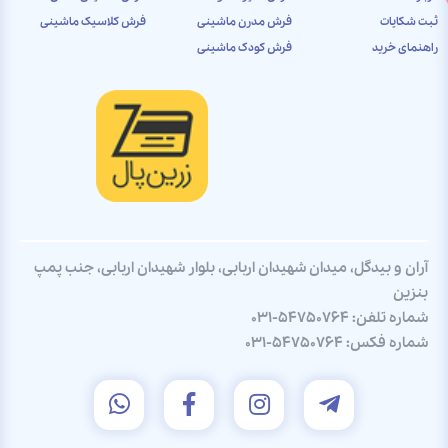
ثبت شکایات
فرش مدرن ماشینی
فرش کلاسیک ماشینی
راهنمای خرید
فرش کودک ماشینی
آران و بیدگل، میدان شهیدان اربابی، بلوار شهیدان اربابی، جنب پمپ
بنزین
شماره تلفن:
031-54750764
شماره فکس:
031-54750764