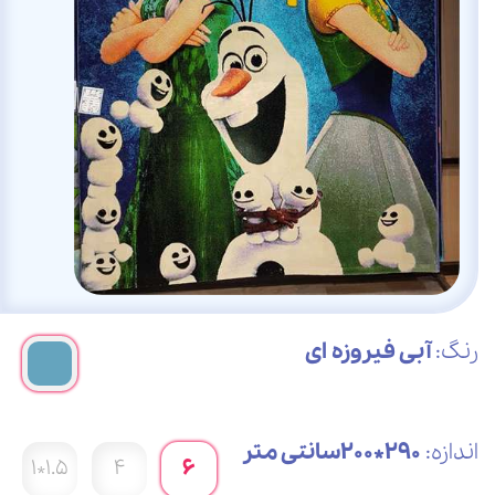
رنگ:
آبی فیروزه ای
اندازه:
290*200سانتی متر
1.5*1
4
6