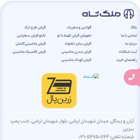
بلاگ
قوانین و مقررات
فرش طرح ترک
تماس با ما
تعویض فرش کهنه با نو
تابلو فرش سفارشی
درباره ما
فرش سایز دلخواه
فرش ماشینی کاشان
ثبت شکایات
فرش مدرن ماشینی
فرش کلاسیک ماشینی
راهنمای خرید
فرش کودک ماشینی
آران و بیدگل، میدان شهیدان اربابی، بلوار شهیدان اربابی، جنب پمپ
بنزین
شماره تلفن:
031-54750764