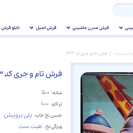
ینی
فرش مدرن ماشینی
فرش اصیل
تابلو فرش 
دک پسرانه
فرش تام و جری کد 1133
فرش تام و جری کد 1133
500
شانه:
1000
تراکم:
پلی پروپیلن
جنس نخ خاب:
هیت ست
ویژگی نخ: