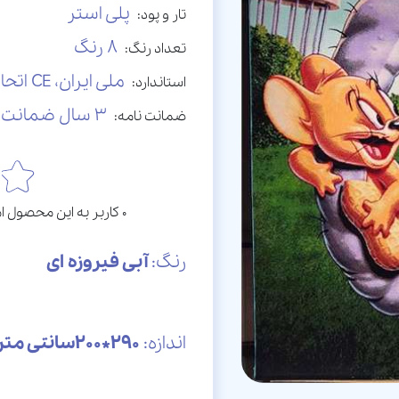
پلی استر
تار و پود:
8 رنگ
تعداد رنگ:
ملی ایران، CE اتحادیه اروپا
استاندارد:
3 سال ضمانت نامه کتبی
ضمانت نامه:
0 کاربر به این محصول امتیاز داده است. امتیاز این محصول: 0 ستاره
رنگ:
آبی فیروزه ای
اندازه:
290*200سانتی متر