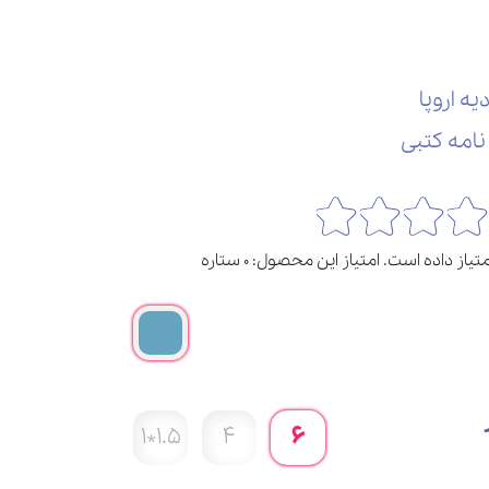
1.5*1
4
6