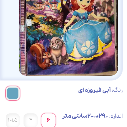
رنگ:
آبی فیروزه ای
اندازه:
290*200سانتی متر
1.5*1
4
6