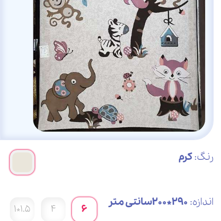
رنگ:
کرم
اندازه:
290*200سانتی متر
1.5*1
4
6