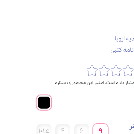
1.5*1
4
6
9