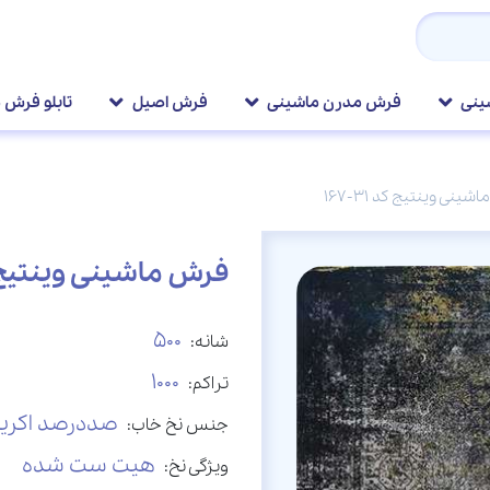
ینی
فرش مدرن ماشینی
فرش اصیل
تابلو فرش 
ینی وینتیج کد 31-167
فرش ماشینی وینتیج کد 31
500
شانه:
1000
تراکم:
صددرصد اکری
جنس نخ خاب:
هیت ست شده
ویژگی نخ: