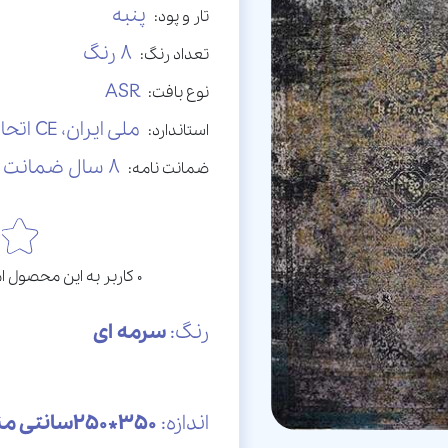
پنبه
تار و پود:
8 رنگ
تعداد رنگ:
ASR
نوع بافت:
ملی ایران، CE اتحادیه اروپا
استاندارد:
8 سال ضمانت نامه کتبی
ضمانت نامه:
0 کاربر به این محصول امتیاز داده است. امتیاز این محصول: 0 ستاره
رنگ:
سرمه ای
اندازه:
350*250سانتی متر