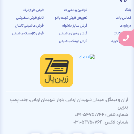
بلاگ
قوانین و مقررات
فرش طرح ترک
تماس با ما
تعویض فرش کهنه با نو
تابلو فرش سفارشی
درباره ما
فرش سایز دلخواه
فرش ماشینی کاشان
ثبت شکایات
فرش مدرن ماشینی
فرش کلاسیک ماشینی
راهنمای خرید
فرش کودک ماشینی
آران و بیدگل، میدان شهیدان اربابی، بلوار شهیدان اربابی، جنب پمپ
بنزین
شماره تلفن:
031-54750764
شماره فکس:
031-54750764