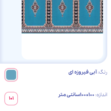
رنگ:
آبی فیروزه ای
اندازه:
100*100سانتی متر
1*1