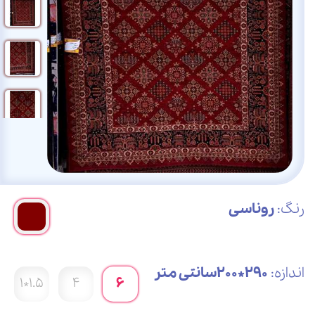
رنگ:
روناسی
اندازه:
290*200سانتی متر
1.5*1
4
6