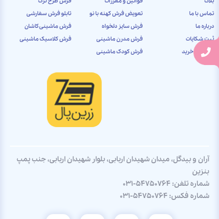
بلاگ
قوانین و مقررات
فرش طرح ترک
تماس با ما
تعویض فرش کهنه با نو
تابلو فرش سفارشی
درباره ما
فرش سایز دلخواه
فرش ماشینی کاشان
ثبت شکایات
فرش مدرن ماشینی
فرش کلاسیک ماشینی
راهنمای خرید
فرش کودک ماشینی
آران و بیدگل، میدان شهیدان اربابی، بلوار شهیدان اربابی، جنب پمپ
بنزین
شماره تلفن:
031-54750764
شماره فکس:
031-54750764