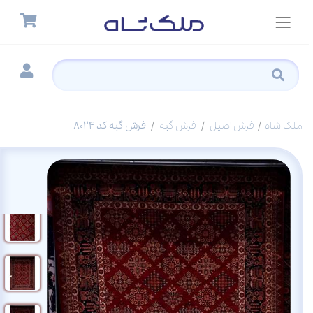
ملک شاه
فرش اصیل
فرش گبه
فرش گبه کد 8024