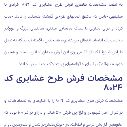
به لطف مشخصات ظاهری فرش طرح عشایری کد 8024 افرادی با
سلیقه‏ی خاص که عاشق اِلمان‏های طراحی گذشته هستند را کاملا جذب
کرده و برای منازلی با سبک معماری سنتی، سالن‏های بزرگ و نورگیر
مناسب یک انتخاب ایده‌آل خواهد بود؛ همچنین ناگفته نماند که به دلیل
طراحی شلوغ، لکه‎ها و کثیفی روی این فرش چندان نمایان نیست و همین
مورد می‎تواند آن را برای خانواده‎های پررفت‌وآمد مناسب‎تر نماید!
مشخصات فرش طرح عشایری کد
8024
مشخصات فرش طرح عشایری کد 8024 را با اشاره‎ای به تعداد شانه و
تراکم آن آغاز کنیم؛ در واقع این فرش 500 شانه و دارای تراکم 1000 بوده که
علاوه‎بر افزایش نرمی و لطافت، در خوش‌نقش‌تر شدن و همچنین دوام