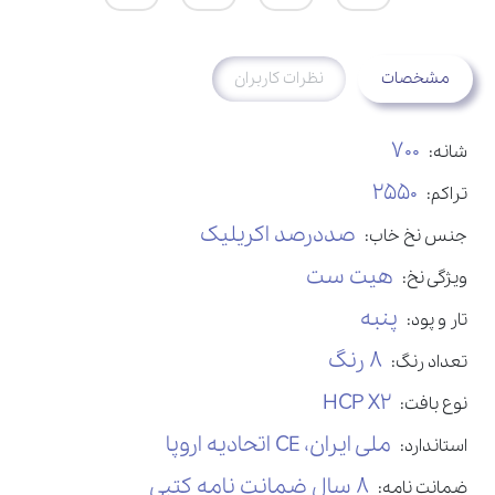
مشخصات
نظرات کاربران
700
شانه:
2550
تراکم:
صددرصد اکریلیک
جنس نخ خاب:
هیت ست
ویژگی نخ:
پنبه
تار و پود:
8 رنگ
تعداد رنگ:
HCP X2
نوع بافت:
ملی ایران، CE اتحادیه اروپا
استاندارد:
8 سال ضمانت نامه کتبی
ضمانت نامه: