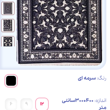
رنگ:
سرمه ای
اندازه:
400*300سانتی
6
9
12
متر